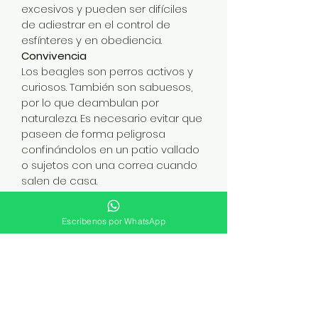
excesivos y pueden ser difíciles 
de adiestrar en el control de 
esfínteres y en obediencia.
Convivencia
Los beagles son perros activos y 
curiosos. También son sabuesos, 
por lo que deambulan por 
naturaleza. Es necesario evitar que 
paseen de forma peligrosa 
confinándolos en un patio vallado 
o sujetos con una correa cuando 
salen de casa.
Los beagles también son perritos 
simpáticos. No cuentes con ellos 
Escribenos por WhatsApp
para que protejan tu casa. Pueden 
ladrar, pero probablemente no 
harán mucho más que agitar la 
cola si se encuentran con un 
intruso.
Su pelo corto es 